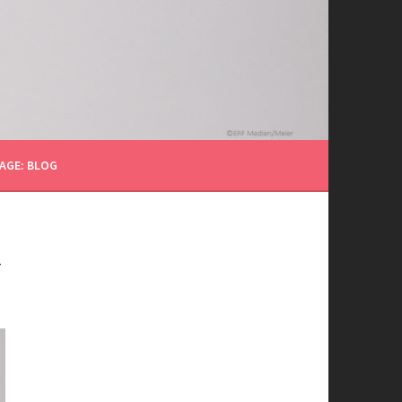
AGE: BLOG
_