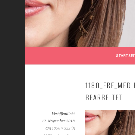
Springe
zum
Inhalt
STARTSEI
1180_ERF_MEDI
BEARBEITET
Veröffentlicht
17. November 2018
am
1956 × 322
in