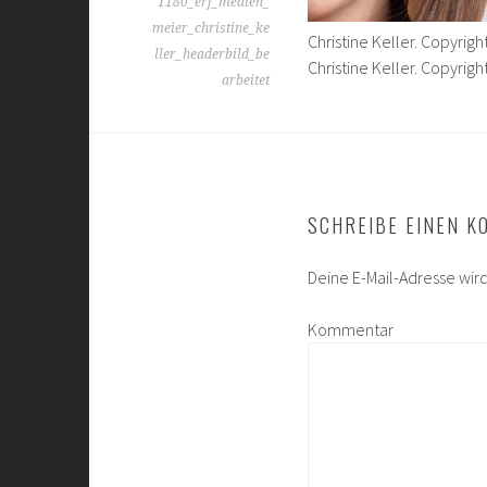
1180_erf_medien_
meier_christine_ke
Christine Keller. Copyrig
ller_headerbild_be
Christine Keller. Copyrig
arbeitet
SCHREIBE EINEN 
Deine E-Mail-Adresse wird 
Kommentar