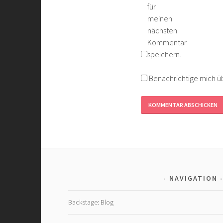
für
meinen
nächsten
Kommentar
speichern.
Benachrichtige mich üb
NAVIGATION
Backstage: Blog